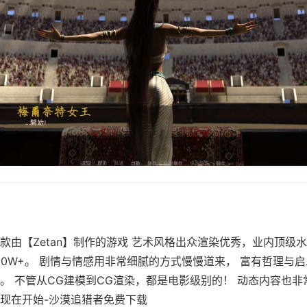
款由【Zetan】制作的游戏 艺术风格出众渲染优秀，业内顶级水
60W+。 剧情与情感用非常细腻的方式慢慢道来， 富有哲理与
。 不管从CG建模到CG渲染，都是电影级别的！ 动态内容也
现在开始-沙漠追猎者免费下载