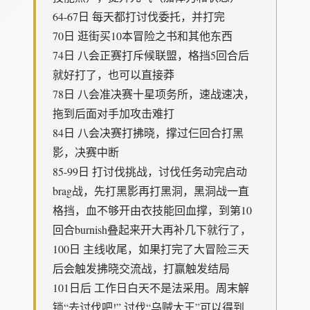
64-67日 每天都打讨伐委托，并打完
70日 逛街买10本冒险之书和其他东西
74日 八会正赛打斥候联盟，格挡5回合后
就好打了，也可以直接莽
78日 八会准决赛十星项务所，速战速决，
拖到后面对手加攻击难打
84日 八会决赛打拂晓，撑过仨回合打黑
影，决赛中断
85-99日 打讨伐挑战，讨伐任务动完启动
brag战，先打黑影再打黑洞，黑洞战一直
格挡，血不够开由衣技能回血撑，到第10
回合burnish叠起来开大再补几下就行了，
100日 主线收尾，如果打完了大冒险三天
后会触发拂晓交流战，打赢触发结局
101日后 工作日白天不是法采用。周末解
锁“去讨伐吧!” 讨伐“乌贼大王”可以得到