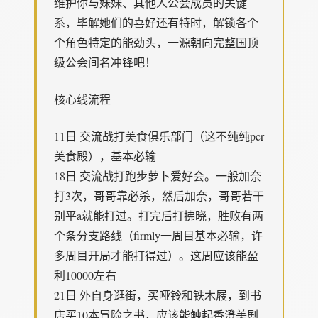
维护你与妹妹、其他人公会成员的关键
系，毕解她们的喜好还有特时，解锁各个
个角色特定的能劲头，一源朝向完整国顶
级公会间名冲锋吧！
核心线流程
11日 交流战打美食俱乐部门（这不纯纯pcr
美食殿），基本必输
18日 交流战打跑步萝卜爱好会。一般加奈
打3次，哥哥靠必杀，然后加奈，哥哥若干
别平a就能打过。打完后打拂晓，胜败有两
个条分支路线（firmly一周目基本必输，许
多周目开局才能打得过）。这周应该能盈
利10000左右
21日 外自身逛街，买哑铃和铁木屐，到书
店买10本冒险之书，应该能触起香澄美剧