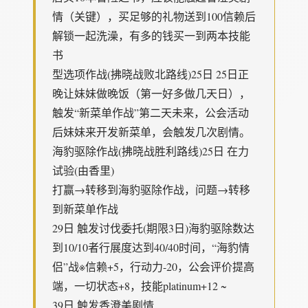
情（关键），买足够的礼物送到100信赖后
解锁一起洗澡，有多的钱买一到两本技能
书
型选项作战(拂晓战败北路线)25日 25日正
晚让妹妹做晚饭（第一好多做几天日），
触发“新菜单作战”第二天未来，公会活动
后妹妹来开发新菜单，会触发几次剧情。
海豹驱除作战(拂晓战胜利路线)25日 在力
试验(由香里)
打赢→转移到海豹驱除作战，问题→转移
到新菜单作战
29日 触发讨伐委托(期限3日)海豹驱除数达
到10/10者行展度达到40/40时间，“海豹情
侣”战※信赖+5，行动力-20，公会评价提高
端，一切状态+8，技能platinum+12 ~
39日 触发香澄美剧情