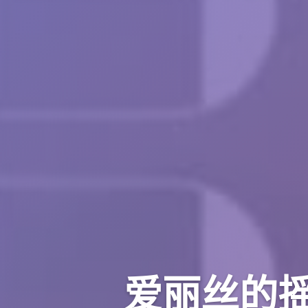
爱丽丝的摇篮|