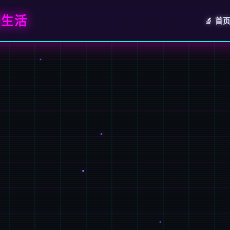
居生活
🔬 首