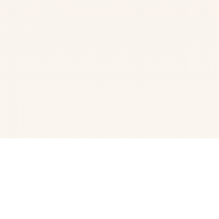
✂️ 游戏简介
甜心选择2(Honey Select 2)安卓版是由illusion公司制作发
行的一款非常非常好玩有趣的模拟恋爱养成游戏，大家都知