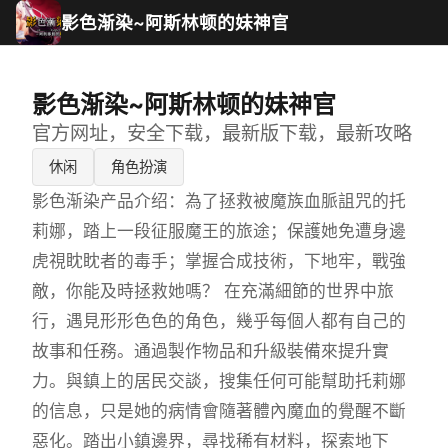
影色渐染~阿斯林顿的妹神官
影色渐染~阿斯林顿的妹神官
官方网址，安全下载，最新版下载，最新攻略
休闲
角色扮演
影色渐染产品介绍：為了拯救被魔族血脈詛咒的托
莉娜，踏上一段征服魔王的旅途；保護她免遭身邊
虎視眈眈者的毒手；掌握合成技術，下地牢，戰強
敵，你能及時拯救她嗎？ 在充滿細節的世界中旅
行，遇見形形色色的角色，幾乎每個人都有自己的
故事和任務。通過製作物品和升級裝備來提升實
力。與鎮上的居民交談，搜集任何可能幫助托莉娜
的信息，只是她的病情會隨著體內魔血的覺醒不斷
惡化。踏出小鎮邊界，尋找稀有材料，探索地下