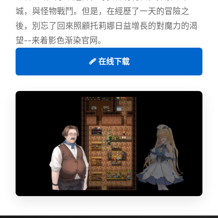
城，與怪物戰鬥。但是，在經歷了一天的冒險之
後，別忘了回來照顧托莉娜日益增長的對魔力的渴
望--来着影色渐染官网。
🩹 在线下载