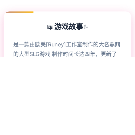
📖
游戏故事
✨
是一款由欧美[Runey]工作室制作的大名鼎鼎
的大型SLG游戏 制作时间长达四年，更新了
巨多内容 可以说，是一款质量极其之高的
SLG游戏 在一个很平和的小镇中，我们的主
角算是一个中产阶级， 因为他继承并且经营
着一个不算很大的旅馆， 然而过了没多久主
角发现这个旅馆并没有想象中的那么简单，
因为他发现这里似乎除了他，再也没有出现过
任何一个男性。 这种奇怪的感觉让我们的主
角起了疑心，很快，主角就发现了这个原来这